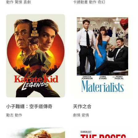
動作
驚悚
喜劇
卡通動畫
動作
奇幻
小子難纏：空手道傳奇
天作之合
勵志
動作
劇情
愛情