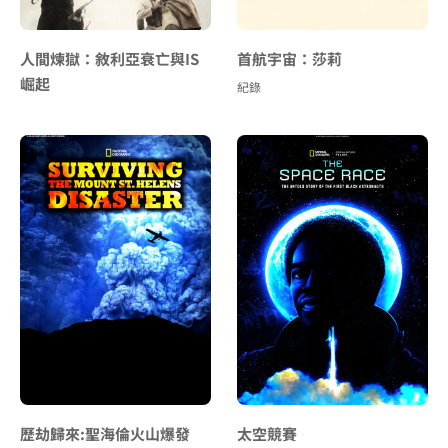
人間煉獄：敘利亞衰亡與IS
首航宇宙：莎莉
崛起
紀錄
歷劫歸來:聖海倫火山爆發
太空競賽