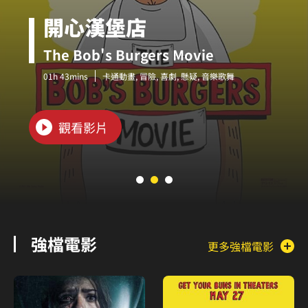
開心漢堡店
The Bob's Burgers Movie
01h 43mins
卡通動畫
冒險
喜劇
懸疑
音樂歌舞
觀看影片
強檔電影
更多強檔電影