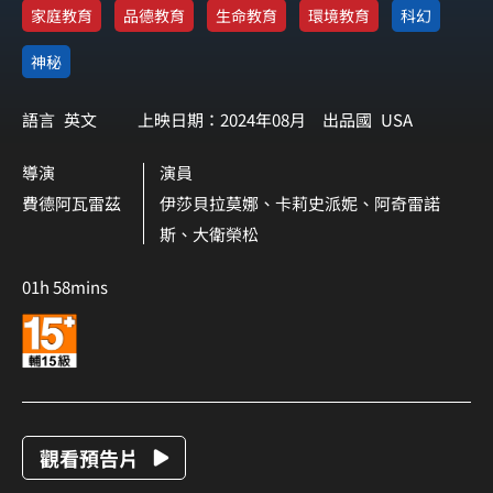
家庭教育
品德教育
生命教育
環境教育
科幻
神秘
語言
英文
上映日期：2024年08月
出品國
USA
導演
演員
費德阿瓦雷茲
伊莎貝拉莫娜、卡莉史派妮、阿奇雷諾
斯、大衛榮松
01h 58mins
觀看預告片