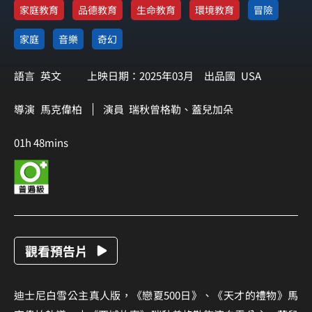
家庭教育
品德教育
生命教育
環境教育
冒險
家庭
音樂
奇幻
語言
英文
上映日期：2025年03月
出品國
USA
導演
馬克偉柏
演員
瑞秋曾格勒、蓋兒加朵
01h 48mins
觀看預告片
迪士尼白雪公主真人版，《戀夏500日》、《天才的禮物》馬