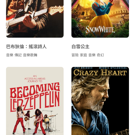
巴布狄倫：搖滾詩人
白雪公主
音樂
傳記
音樂歌舞
冒險
家庭
音樂
奇幻