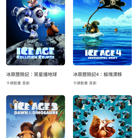
冰原歷險記：笑星撞地球
冰原歷險記4：板塊漂移
卡通動畫
喜劇
卡通動畫
喜劇