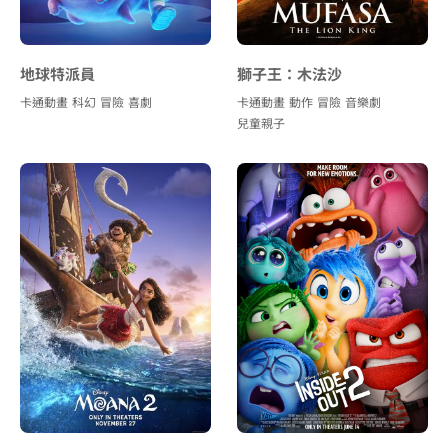
地球特派員
獅子王：木法沙
卡通動畫
科幻
冒險
喜劇
卡通動畫
動作
冒險
音樂劇
兒童親子