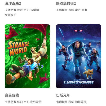
海洋奇緣2
腦筋急轉彎2
卡通動畫
冒險
奇幻
音樂劇
卡通動畫
冒險
家庭
喜劇
兒童親子
奇異冒險
巴斯光年
卡通動畫
科幻
奇幻
動作冒險
卡通動畫
科幻
動作冒險