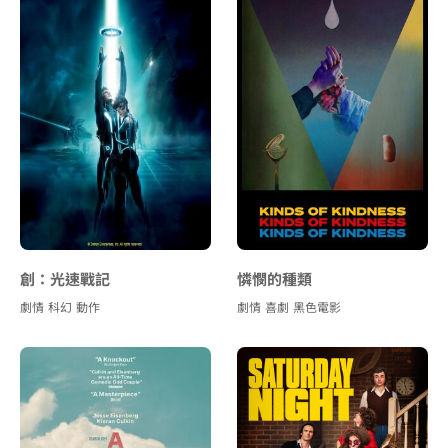
創：光速戰記
憐憫的種類
劇情
科幻
動作
劇情
喜劇
黑色電影