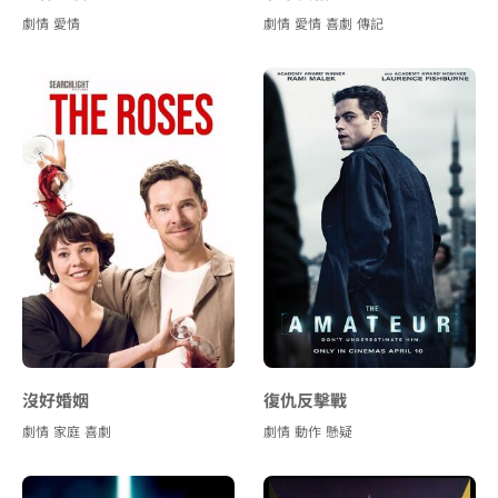
劇情
愛情
劇情
愛情
喜劇
傳記
沒好婚姻
復仇反擊戰
劇情
家庭
喜劇
劇情
動作
懸疑