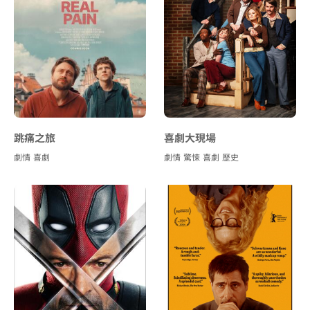
跳痛之旅
喜劇大現場
劇情
喜劇
劇情
驚悚
喜劇
歷史